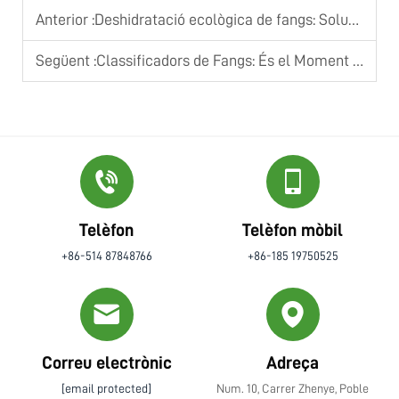
Anterior :
Deshidratació ecològica de fangs: Solucions sostenibles per a instal·lacions modernes
Següent :
Classificadors de Fangs: És el Moment de Passar dels Sistemes Manuals?
Telèfon
Telèfon mòbil
+86-514 87848766
+86-185 19750525
Correu electrònic
Adreça
[email protected]
Num. 10, Carrer Zhenye, Poble