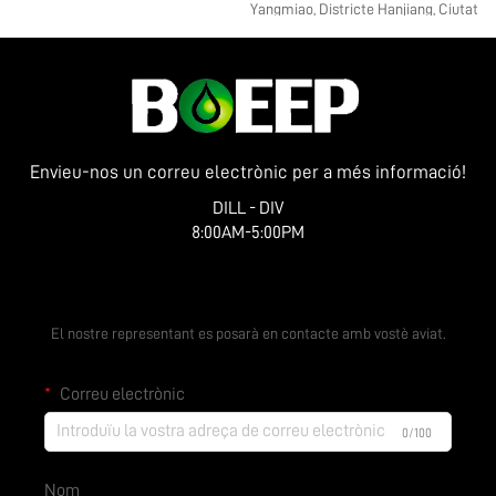
Yangmiao, Districte Hanjiang, Ciutat
de Yangzhou, Província de Jiangsu
Envieu-nos un correu electrònic per a més informació!
DILL - DIV
8:00AM-5:00PM
Obtenir un pressupost gratuït
El nostre representant es posarà en contacte amb vostè aviat.
Correu electrònic
0/100
Nom