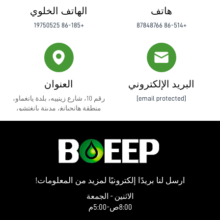
هاتف
الهاتف الخلوي
+86-185 19750525
+86-514 87848766
البريد الإلكتروني
العنوان
[email protected]
رقم 10، شارع زينييه، بلدة يانغماو،
منطقة هانجيانغ، مدينة يانغتشو،
مقاطعة جيانغسو
ارسل لنا بريدًا إلكترونيًا لمزيد من المعلومات!
الاثنين - الجمعة
8:00ص-5:00م