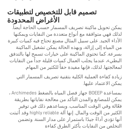
تصميم قابل للتخصيص لتطبيقات
الأغراض المحدودة
يمكن تحويل ماكينة تصريف المسمار حسب الحاجة أيضاً.
لذلك فهي متوافقة مع أنواع متعددة من النفايات ويمكنها
الأداء الجيد. على سبيل المثال مصنع تحتاج فيه كميات كبيرة
من المياه إلى إزالة، وبهذه الحالة يمكن تشغيل الماكينة
بسرعة. كما تحتوي الماكينة على خيارات تسمح لها بالتدفق
البطيء، عندما يجلب العمال كميات قليلة جداً من النفايات
لمعالجتها. لذلك، فإنها مفيدة حقاً للكثير من المهام.
زيادة كفاءة العملية الكلية بتقنية تصريف المسمار التي
يمكن الاعتماد عليها.
بمساعدة BOEEP
جهاز فصل المياه بالضغط Archimedes
،
يمكن للمصانع والمدن التأكد من معالجة نفاياتها بطريقة
فعّالة وفي الوقت المناسب. ويساعدهم ذلك في توفير
الكثير من الوقت والمال. إنها آلة highly reliable وقد أثبتت
أنها تؤدي أداءً جيدًا باستمرار على مدار السنة. وتضمن
التخلص من النفايات بأكثر الطرق كفاءة