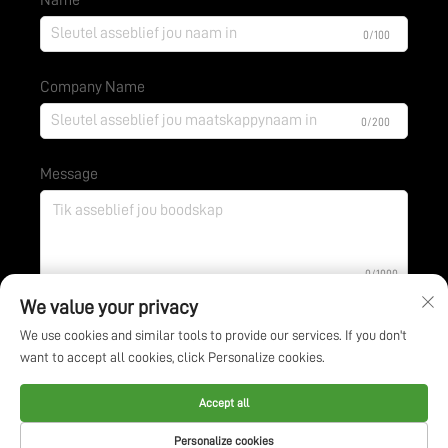
0/100
Company Name
0/200
Message
0/1000
We value your privacy
We use cookies and similar tools to provide our services. If you don't
Dien in
want to accept all cookies, click Personalize cookies.
Kopiereg © Jiangsu BOE Environmental Protection
Accept all
Technology Co., Ltd. Alle regte voorbehou -
Personalize cookies