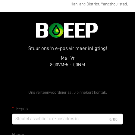
Hanjiang District, Yangzhou-stad,
Provinsie Jiangsu
Stuur ons 'n e-pos vir meer inligting!
Ma - Vr
8:00VM-5：00NM
Kry 'n Gratis Kwota
Ons verteenwoordiger sal u binnekort kontak.
E-pos
0/100
Name