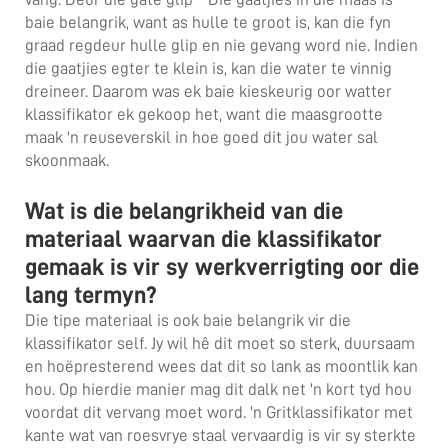
baie belangrik, want as hulle te groot is, kan die fyn
graad regdeur hulle glip en nie gevang word nie. Indien
die gaatjies egter te klein is, kan die water te vinnig
dreineer. Daarom was ek baie kieskeurig oor watter
klassifikator ek gekoop het, want die maasgrootte
maak 'n reuseverskil in hoe goed dit jou water sal
skoonmaak.
Wat is die belangrikheid van die
materiaal waarvan die klassifikator
gemaak is vir sy werkverrigting oor die
lang termyn?
Die tipe materiaal is ook baie belangrik vir die
klassifikator self. Jy wil hê dit moet so sterk, duursaam
en hoëpresterend wees dat dit so lank as moontlik kan
hou. Op hierdie manier mag dit dalk net 'n kort tyd hou
voordat dit vervang moet word. 'n Gritklassifikator met
kante wat van roesvrye staal vervaardig is vir sy sterkte