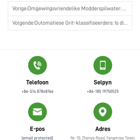
Vorige:
Omgewingsvriendelike Modderspilwater: Volhoubare Oplossings vir Moderne Fasiliteite
Volgende:
Outomatiese Grit-klassifiseerders: Is dit tyd om op te gradeer vanaf manuele stelsels?
Telefoon
Selpyn
+86-514 87848766
+86-185 19750525
E-pos
Adres
[email protected]
Nr. 10, Zhenye Road, Yangmiao Town,