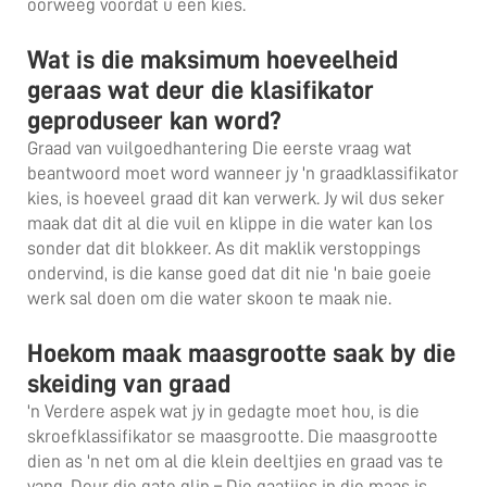
oorweeg voordat u een kies.
Wat is die maksimum hoeveelheid
geraas wat deur die klasifikator
geproduseer kan word?
Graad van vuilgoedhantering Die eerste vraag wat
beantwoord moet word wanneer jy 'n graadklassifikator
kies, is hoeveel graad dit kan verwerk. Jy wil dus seker
maak dat dit al die vuil en klippe in die water kan los
sonder dat dit blokkeer. As dit maklik verstoppings
ondervind, is die kanse goed dat dit nie 'n baie goeie
werk sal doen om die water skoon te maak nie.
Hoekom maak maasgrootte saak by die
skeiding van graad
'n Verdere aspek wat jy in gedagte moet hou, is die
skroefklassifikator se maasgrootte. Die maasgrootte
dien as 'n net om al die klein deeltjies en graad vas te
vang. Deur die gate glip – Die gaatjies in die maas is