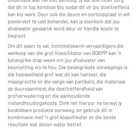
onderdele wat herstel benodig. Jy sal ook moet sorg
dat dit in top kondisie bly, sodat dit vir jou doeltreffend
kan bly werk. Deur ook die deure en oorloopplaat in wit
poeierverf te laat behandel, kan jy voorkom dat jou
afvalwater gevaarlik word deur vir hierdie koste te
begroot.
Om dit saam te vat,
trommelskerm vervaardigers
die
aankoop van die grof klassifikator van BOEPP kan 'n
belangrike stap wees om jou afvalwater van
besmetting vry te hou. Die belangrikste oorwegings is
die hoeveelheid grof wat dit kan hanteer, die
maasgrootte vir die vangs van partikels, die materiaal
se duursaamheid, die doeltreffendheid van
grofverwydering en die aanhoudende
instandhoudingskoste. Dink net hieroor na terwyl jy
beskikbare produkte oorweeg, en gebruik dit in
kombinasie met 'n grof klassifikator vir die beste
resultate wat skoon water betref.